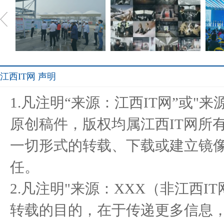
江西IT网 声明
停车设备行业领军企业深圳
佳能C300 II打造瑞士航空
20
1.凡注明“来源：江西IT网”或"
伟创助
国际宣
原创稿件，版权均属江西IT网所
一切形式的转载、下载或建立镜
极致工艺加严格品控，
三星GALAXY Note 4首销
卖客
任。
Galaxy Not
风暴热动
2.凡注明"来源：XXX（非江西
转载的目的，在于传递更多信息