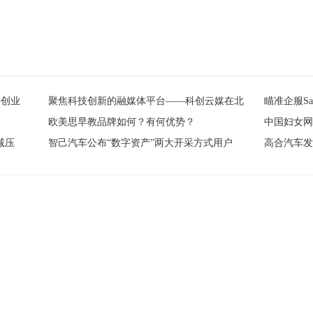
松创业
聚焦科技创新的融媒体平台——科创云媒在北
瞄准企服S
·
·
欧美思早教品牌如何？有何优势？
中国妇女网
·
·
减压
智己汽车公布“数字资产”两大开采方式用户
高合汽车发
·
·