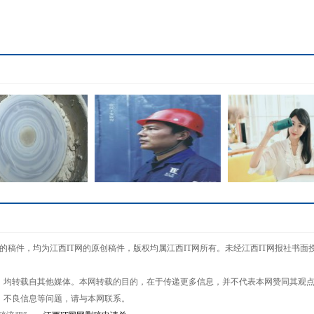
300拍摄纪录片《釉
卓宝人物||张敏智:铁汉子的
三星Galaxy S1
T网网"的稿件，均为江西IT网的原创稿件，版权均属江西IT网所有。未经江西IT网报社
之光华》
＂江
智能手机
的作品，均转载自其他媒体。本网转载的目的，在于传递更多信息，并不代表本网赞同其观
、不良信息等问题，请与本网联系。