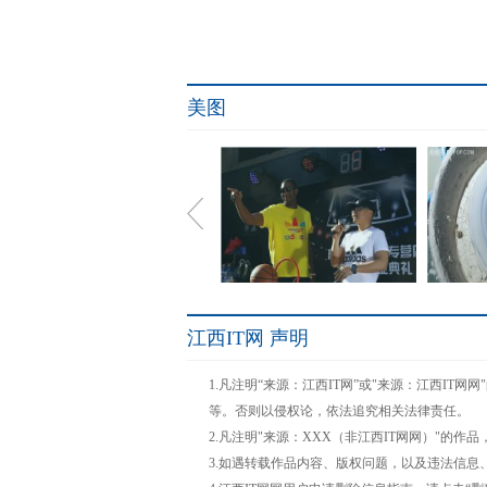
美图
江西IT网 声明
阿迪达斯沈阳篮球专营店开
佳能C
1.凡注明“来源：江西IT网”或"来源：江西I
幕,引
等。否则以侵权论，依法追究相关法律责任。
2.凡注明"来源：XXX（非江西IT网网）"
3.如遇转载作品内容、版权问题，以及违法信息