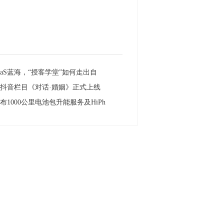
aaS蓝海，“授客学堂”如何走出自
抖音栏目《对话·婚姻》正式上线
布1000公里电池包升能服务及HiPh