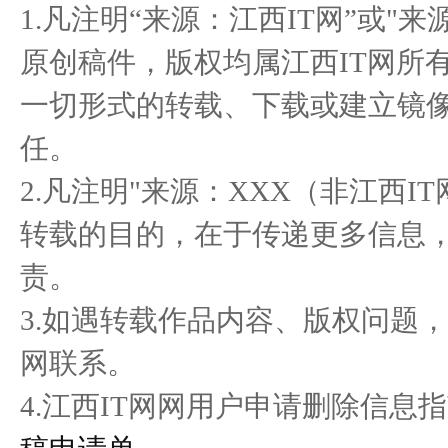
1.凡注明“来源：江西IT网”或"
石头的
功举办
原创稿件，版权均属江西IT网所
一切形式的转载、下载或建立镜
姐杰来直播11月8日官方直
＂2023 VC大会＂蔡司光学
中国
任。
播间销
绽放创
2.凡注明"来源：XXX（非江西
转载的目的，在于传递更多信息
责。
3.如遇转载作品内容、版权问题
网联系。
4.江西IT网网用户申请删除信息