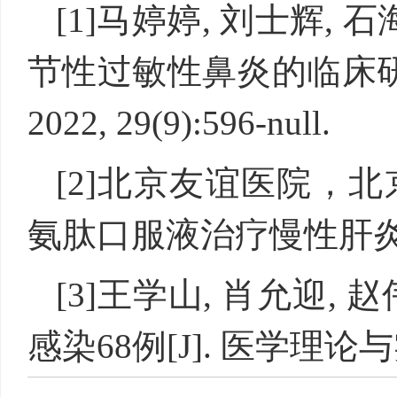
[1]马婷婷, 刘士辉,
节性过敏性鼻炎的临床研究
2022, 29(9):596-null.
[2]北京友谊医院，
氨肽口服液治疗慢性肝炎
[3]王学山, 肖允迎,
感染68例[J]. 医学理论与实践,